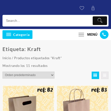
Saltar
al
contenido
Categoría
MENÚ
Etiqueta:
Kraft
Inicio
/ Productos etiquetados “Kraft”
Mostrando los 11 resultados