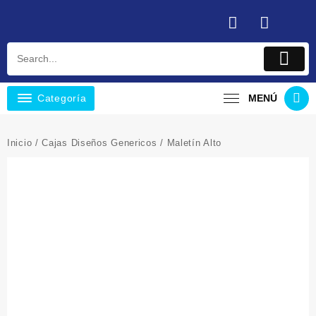
Saltar
al
contenido
Categoría
MENÚ
Inicio
/
Cajas Diseños Genericos
/ Maletín Alto