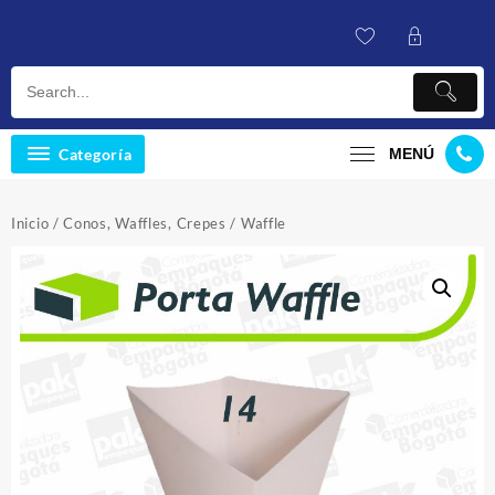
Saltar
al
contenido
Categoría
MENÚ
Inicio
/
Conos, Waffles, Crepes
/ Waffle